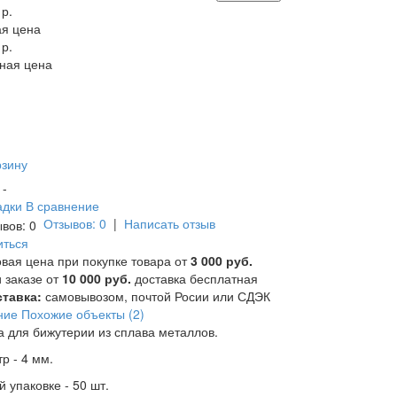
 р.
я цена
 р.
ная цена
рзину
и -
адки
В сравнение
Отзывов: 0
|
Написать отзыв
иться
вая цена при покупке товара от
3 000 руб.
 заказе от
10 000 руб.
доставка бесплатная
тавка:
самовывозом, почтой Росии или СДЭК
ние
Похожие объекты (2)
а для бижутерии из сплава металлов.
р - 4 мм.
й упаковке - 50 шт.