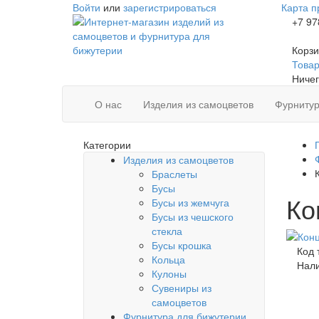
Войти
или
зарегистрироваться
Карта п
+7 97
Корзи
Товаро
Ничег
О нас
Изделия из самоцветов
Фурнитур
Категории
Изделия из самоцветов
Браслеты
Бусы
Ко
Бусы из жемчуга
Бусы из чешского
стекла
Бусы крошка
Код 
Кольца
Нал
Кулоны
Сувениры из
самоцветов
Фурнитура для бижутерии