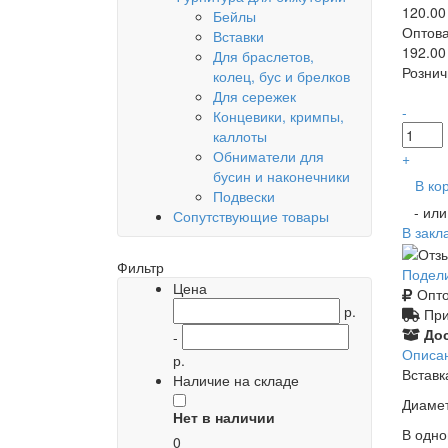
120.00
Бейлы
Оптова
Вставки
192.00
Для браслетов,
Рознич
колец, бус и брелков
Для сережек
-
Концевики, кримпы,
каллоты
Обниматели для
+
бусин и наконечники
В ко
Подвески
- ил
Сопутствующие товары
В закл
Фильтр
Подел
Цена
Опто
р.
При
Дос
-
Описа
р.
Вставк
Наличие на складе
Диамет
Нет в наличии
В одно
0