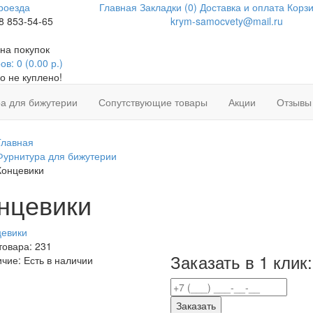
роезда
Главная
Закладки (0)
Доставка и оплата
Корзи
8 853-54-65
krym-samocvety@mail.ru
на покупок
в: 0 (0.00 р.)
о не куплено!
а для бижутерии
Сопутствующие товары
Акции
Отзывы
Главная
Фурнитура для бижутерии
Концевики
нцевики
товара:
231
Заказать в 1 клик:
ичие:
Есть в наличии
Заказать