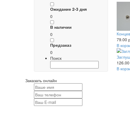
Ожидание 2-3 дня
0
В наличии
Концев
0
79.00 р
Предзаказ
В корз
0
Заглуш
Поиск
126.00
В корз
Заказать онлайн