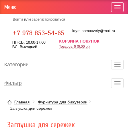
Меню
Toggl
navig
или
Войти
зарегистрироваться
Карта проезда
krym-samocvety@mail.ru
+7 978 853-54-65
КОРЗИНА ПОКУПОК
ПН-СБ: 10:00-17:00
Товаров: 0 (0.00 р.)
ВС: Выходной
Категории
Toggl
navig
Фильтр
Toggl
navig
Главная
Фурнитура для бижутерии
Заглушка для сережек
Заглушка для сережек