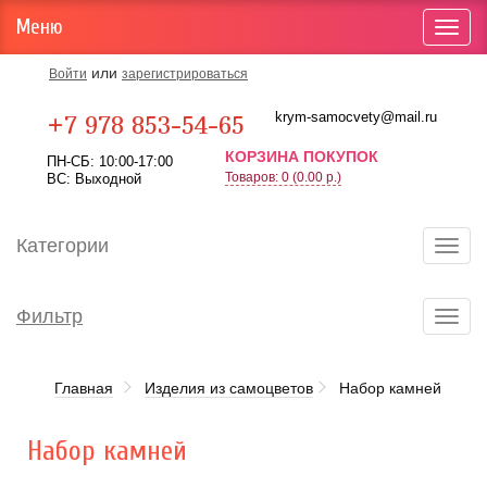
Меню
Toggl
navig
или
Войти
зарегистрироваться
Карта проезда
krym-samocvety@mail.ru
+7 978 853-54-65
КОРЗИНА ПОКУПОК
ПН-СБ: 10:00-17:00
Товаров: 0 (0.00 р.)
ВС: Выходной
Категории
Toggl
navig
Фильтр
Toggl
navig
Главная
Изделия из самоцветов
Набор камней
Набор камней