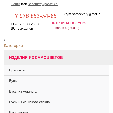
или
Войти
зарегистрироваться
Карта проезда
krym-samocvety@mail.ru
+7 978 853-54-65
КОРЗИНА ПОКУПОК
ПН-СБ: 10:00-17:00
Товаров: 0 (0.00 р.)
ВС: Выходной
Toggle
Категории
navigation
ИЗДЕЛИЯ ИЗ САМОЦВЕТОВ
Браслеты
Бусы
Бусы из жемчуга
Бусы из чешского стекла
Бусы крошка