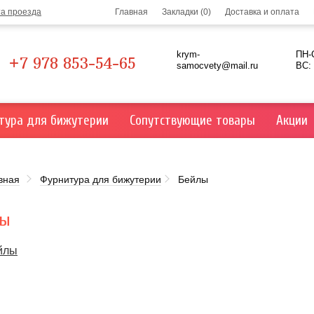
та проезда
Главная
Закладки (0)
Доставка и оплата
krym-
ПН-С
+7 978 853-54-65
samocvety@mail.ru
ВС:
тура для бижутерии
Сопутствующие товары
Акции
вная
Фурнитура для бижутерии
Бейлы
лы