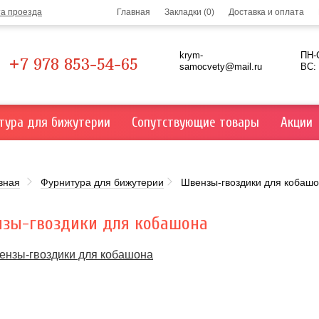
та проезда
Главная
Закладки (0)
Доставка и оплата
krym-
ПН-С
+7 978 853-54-65
samocvety@mail.ru
ВС:
тура для бижутерии
Сопутствующие товары
Акции
вная
Фурнитура для бижутерии
Швензы-гвоздики для кобаш
зы-гвоздики для кобашона