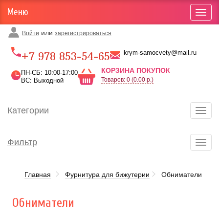
Меню
Toggl
navig
или
Войти
зарегистрироваться
Карта проезда
krym-samocvety@mail.ru
+7 978 853-54-65
КОРЗИНА ПОКУПОК
ПН-СБ: 10:00-17:00
Товаров: 0 (0.00 р.)
ВС: Выходной
Категории
Toggl
navig
Фильтр
Toggl
navig
Главная
Фурнитура для бижутерии
Обниматели
Обниматели