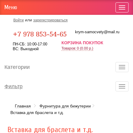
Меню
Toggl
navig
или
Войти
зарегистрироваться
Карта проезда
krym-samocvety@mail.ru
+7 978 853-54-65
КОРЗИНА ПОКУПОК
ПН-СБ: 10:00-17:00
Товаров: 0 (0.00 р.)
ВС: Выходной
Категории
Toggl
navig
Фильтр
Toggl
navig
Главная
Фурнитура для бижутерии
Вставка для браслета и т.д.
Вставка для браслета и т.д.