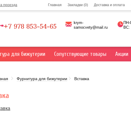
та проезда
Главная
Закладки (0)
Доставка и оплата
krym-
ПН-С
+7 978 853-54-65
samocvety@mail.ru
ВС:
тура для бижутерии
Сопутствующие товары
Акции
вная
Фурнитура для бижутерии
Вставка
вка