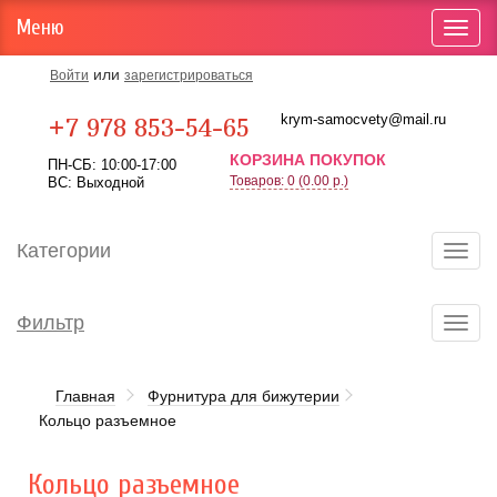
Меню
Toggl
navig
или
Войти
зарегистрироваться
Карта проезда
krym-samocvety@mail.ru
+7 978 853-54-65
КОРЗИНА ПОКУПОК
ПН-СБ: 10:00-17:00
Товаров: 0 (0.00 р.)
ВС: Выходной
Категории
Toggl
navig
Фильтр
Toggl
navig
Главная
Фурнитура для бижутерии
Кольцо разъемное
Кольцо разъемное