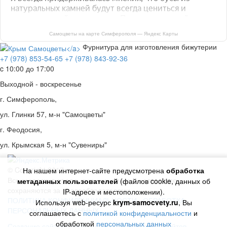
Самоцветы на карте Симферополя — Яндекс Карты
Фурнитура для изготовления бижутерии
+7 (978) 853-54-65
+7 (978) 843-92-36
c 10:00 до 17:00
Выходной - воскресенье
г. Симферополь,
ул. Глинки 57, м-н "Самоцветы"
г. Феодосия,
ул. Крымская 5, м-н "Сувениры"
© Copyright 2017 год.
На нашем интернет-сайте предусмотрена
обработка
Все авторские права, включая смежные авторские,
метаданных пользователей
(файлов cookie, данных об
сохраняются за правообладателями
IP-адресе и местоположении).
ПОЛИТИКА КОНФИДЕНЦИАЛЬНОСТИ
ОБРАБОТКА
Используя web-ресурс
krym-samocvety.ru
, Вы
ПЕРСОНАЛЬНЫХ ДАННЫХ
соглашаетесь с
политикой конфиденциальности
и
обработкой
персональных данных
Создание сайтов Симферополь
Продвижение сайтов