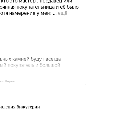
екс Карты
овления бижутерии