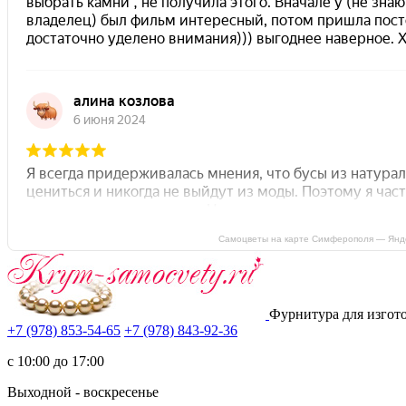
Самоцветы на карте Симферополя — Янд
Фурнитура для изгот
+7 (978) 853-54-65
+7 (978) 843-92-36
c 10:00 до 17:00
Выходной - воскресенье