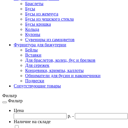
Браслеты
Бусы
Бусы из жемчуга
Бусы из чешского стекла
Бусы крошка
Кольца
Кулоны
Сувениры из самоцветов
Фурнитура для бижутерии
Бейлы
Вставки
Для браслетов, колец, бус и брелков
Для сережек
Концевики, кримпы, каллоты
Обниматели для бусин и наконечники
Подвески
Сопутствующие товары
Фильтр
Фильтр
Toggle
navigation
Цена
р. -
Наличие на складе