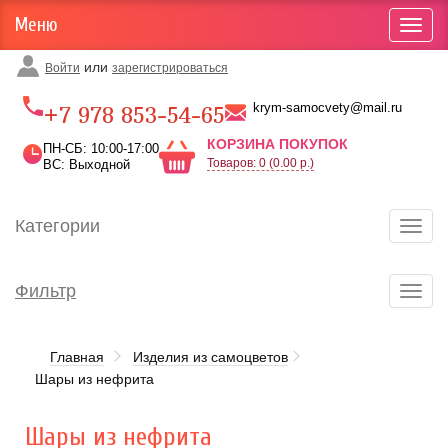
Меню
Toggl
navig
или
Войти
зарегистрироваться
Карта проезда
krym-samocvety@mail.ru
+7 978 853-54-65
КОРЗИНА ПОКУПОК
ПН-СБ: 10:00-17:00
Товаров: 0 (0.00 р.)
ВС: Выходной
Категории
Toggl
navig
Фильтр
Toggl
navig
Главная
Изделия из самоцветов
Шары из нефрита
Шары из нефрита