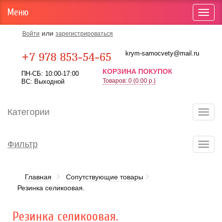
Меню
Toggl
navig
или
Войти
зарегистрироваться
Карта проезда
krym-samocvety@mail.ru
+7 978 853-54-65
КОРЗИНА ПОКУПОК
ПН-СБ: 10:00-17:00
Товаров: 0 (0.00 р.)
ВС: Выходной
Категории
Toggl
navig
Фильтр
Toggl
navig
Главная
Сопутствующие товары
Резинка селикоовая.
Резинка селикоовая.