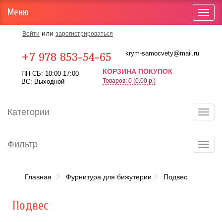
Меню
Toggl
navig
или
Войти
зарегистрироваться
Карта проезда
krym-samocvety@mail.ru
+7 978 853-54-65
КОРЗИНА ПОКУПОК
ПН-СБ: 10:00-17:00
Товаров: 0 (0.00 р.)
ВС: Выходной
Категории
Toggl
navig
Фильтр
Toggl
navig
Главная
Фурнитура для бижутерии
Подвес
Подвес