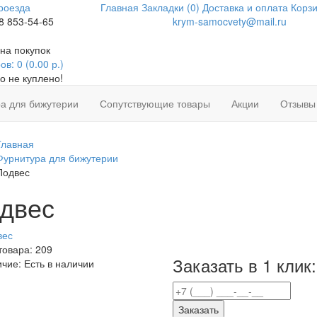
роезда
Главная
Закладки (0)
Доставка и оплата
Корзи
8 853-54-65
krym-samocvety@mail.ru
на покупок
в: 0 (0.00 р.)
о не куплено!
а для бижутерии
Сопутствующие товары
Акции
Отзывы
Главная
Фурнитура для бижутерии
Подвес
двес
товара:
209
Заказать в 1 клик:
ичие:
Есть в наличии
Заказать