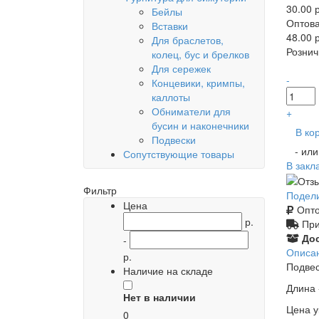
30.00 р
Бейлы
Оптова
Вставки
48.00 р
Для браслетов,
Рознич
колец, бус и брелков
Для сережек
-
Концевики, кримпы,
каллоты
Обниматели для
+
бусин и наконечники
В ко
Подвески
- ил
Сопутствующие товары
В закл
Фильтр
Подел
Цена
Опто
р.
При
Дос
-
Описа
р.
Подвес
Наличие на складе
Длина 
Нет в наличии
Цена у
0