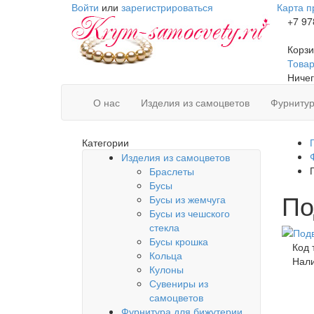
Войти
или
зарегистрироваться
Карта п
+7 97
Корзи
Товаро
Ничег
О нас
Изделия из самоцветов
Фурнитур
Категории
Изделия из самоцветов
Браслеты
Бусы
По
Бусы из жемчуга
Бусы из чешского
стекла
Бусы крошка
Код 
Кольца
Нал
Кулоны
Сувениры из
самоцветов
Фурнитура для бижутерии