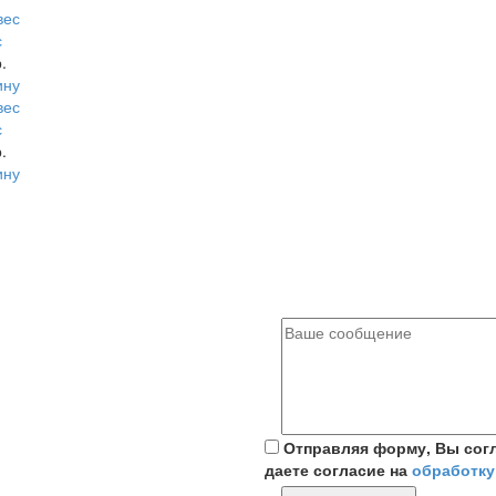
с
.
ину
с
.
ину
Отправляя форму, Вы сог
даете согласие на
обработку