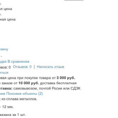
.
я цена
.
ная цена
рзину
и -
адки
В сравнение
Отзывов: 0
|
Написать отзыв
иться
вая цена при покупке товара от
3 000 руб.
 заказе от
10 000 руб.
доставка бесплатная
тавка:
самовывозом, почтой Росии или СДЭК
ние
Похожие объекты (2)
 из сплава металлов.
- 12 мм.
казана за 1 шт.