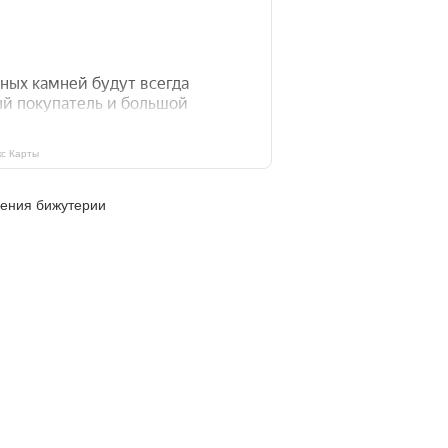
с Карты
ления бижутерии