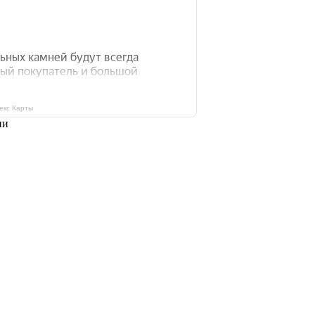
екс Карты
ии