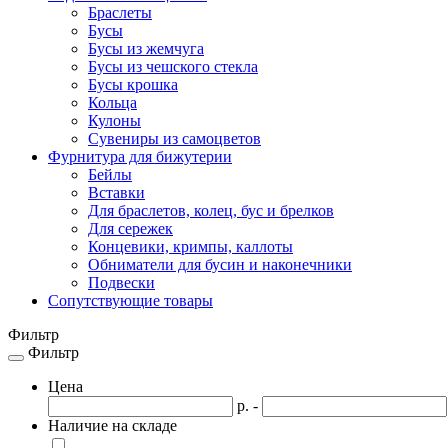
Браслеты
Бусы
Бусы из жемчуга
Бусы из чешского стекла
Бусы крошка
Кольца
Кулоны
Сувениры из самоцветов
Фурнитура для бижутерии
Бейлы
Вставки
Для браслетов, колец, бус и брелков
Для сережек
Концевики, кримпы, каллоты
Обниматели для бусин и наконечники
Подвески
Сопутствующие товары
Фильтр
Фильтр
Toggle
navigation
Цена
р. -
Наличие на складе