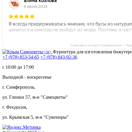
Самоцветы на карте Симферополя — Янд
Фурнитура для изготовления бижутер
+7 (978) 853-54-65
+7 (978) 843-92-36
c 10:00 до 17:00
Выходной - воскресенье
г. Симферополь,
ул. Глинки 57, м-н "Самоцветы"
г. Феодосия,
ул. Крымская 5, м-н "Сувениры"