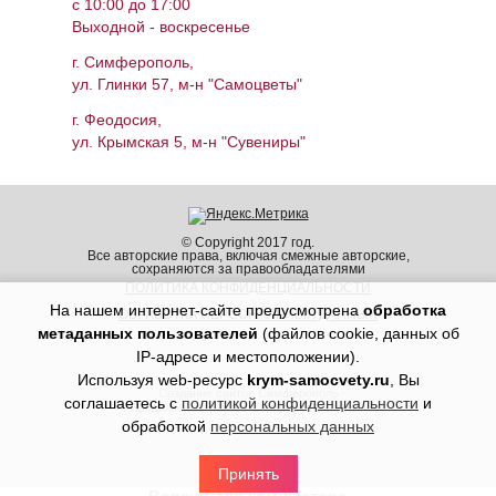
c 10:00 до 17:00
Выходной - воскресенье
г. Симферополь,
ул. Глинки 57, м-н "Самоцветы"
г. Феодосия,
ул. Крымская 5, м-н "Сувениры"
© Copyright 2017 год.
Все авторские права, включая смежные авторские,
сохраняются за правообладателями
ПОЛИТИКА КОНФИДЕНЦИАЛЬНОСТИ
На нашем интернет-сайте предусмотрена
обработка
ОБРАБОТКА ПЕРСОНАЛЬНЫХ ДАННЫХ
метаданных пользователей
(файлов cookie, данных об
IP-адресе и местоположении).
Используя web-ресурс
krym-samocvety.ru
, Вы
Создание сайтов Симферополь
соглашаетесь с
политикой конфиденциальности
и
Продвижение сайтов Симферополь Крым
обработкой
персональных данных
Принять