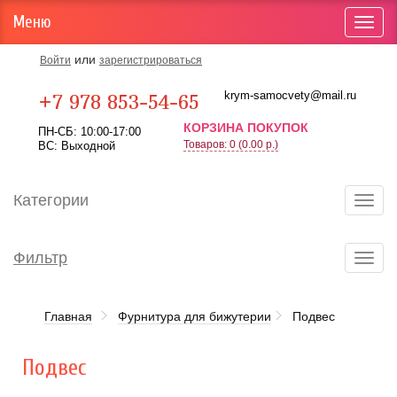
Меню
Toggl
navig
или
Войти
зарегистрироваться
Карта проезда
krym-samocvety@mail.ru
+7 978 853-54-65
КОРЗИНА ПОКУПОК
ПН-СБ: 10:00-17:00
Товаров: 0 (0.00 р.)
ВС: Выходной
Категории
Toggl
navig
Фильтр
Toggl
navig
Главная
Фурнитура для бижутерии
Подвес
Подвес