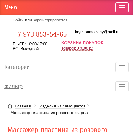
Меню
Toggl
navig
или
Войти
зарегистрироваться
Карта проезда
krym-samocvety@mail.ru
+7 978 853-54-65
КОРЗИНА ПОКУПОК
ПН-СБ: 10:00-17:00
Товаров: 0 (0.00 р.)
ВС: Выходной
Категории
Toggl
navig
Фильтр
Toggl
navig
Главная
Изделия из самоцветов
Массажер пластина из розового кварца
Массажер пластина из розового