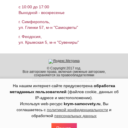
c 10:00 до 17:00
Выходной - воскресенье
г. Симферополь,
ул. Глинки 57, м-н "Самоцветы"
г. Феодосия,
ул. Крымская 5, м-н "Сувениры"
© Copyright 2017 год.
Все авторские права, включая смежные авторские,
сохраняются за правообладателями
ПОЛИТИКА КОНФИДЕНЦИАЛЬНОСТИ
На нашем интернет-сайте предусмотрена
обработка
ОБРАБОТКА ПЕРСОНАЛЬНЫХ ДАННЫХ
метаданных пользователей
(файлов cookie, данных об
IP-адресе и местоположении).
Используя web-ресурс
krym-samocvety.ru
, Вы
Создание сайтов Симферополь
соглашаетесь с
политикой конфиденциальности
и
Продвижение сайтов Симферополь Крым
обработкой
персональных данных