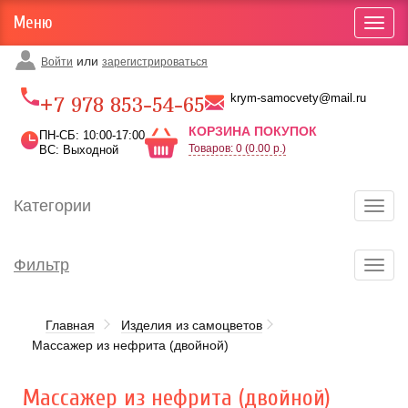
Меню
Toggl
navig
или
Войти
зарегистрироваться
Карта проезда
krym-samocvety@mail.ru
+7 978 853-54-65
КОРЗИНА ПОКУПОК
ПН-СБ: 10:00-17:00
Товаров: 0 (0.00 р.)
ВС: Выходной
Категории
Toggl
navig
Фильтр
Toggl
navig
Главная
Изделия из самоцветов
Массажер из нефрита (двойной)
Массажер из нефрита (двойной)