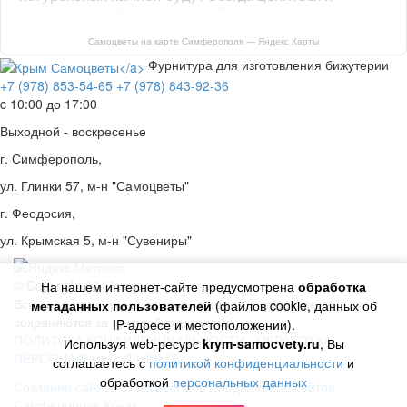
Самоцветы на карте Симферополя — Яндекс Карты
Фурнитура для изготовления бижутерии
+7 (978) 853-54-65
+7 (978) 843-92-36
c 10:00 до 17:00
Выходной - воскресенье
г. Симферополь,
ул. Глинки 57, м-н "Самоцветы"
г. Феодосия,
ул. Крымская 5, м-н "Сувениры"
© Copyright 2017 год.
На нашем интернет-сайте предусмотрена
обработка
Все авторские права, включая смежные авторские,
метаданных пользователей
(файлов cookie, данных об
сохраняются за правообладателями
IP-адресе и местоположении).
ПОЛИТИКА КОНФИДЕНЦИАЛЬНОСТИ
ОБРАБОТКА
Используя web-ресурс
krym-samocvety.ru
, Вы
ПЕРСОНАЛЬНЫХ ДАННЫХ
соглашаетесь с
политикой конфиденциальности
и
обработкой
персональных данных
Создание сайтов Симферополь
Продвижение сайтов
Симферополь Крым