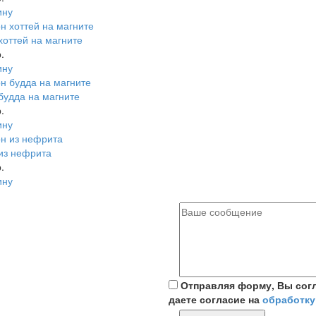
ину
хоттей на магните
.
ину
будда на магните
.
ину
из нефрита
.
ину
Отправляя форму, Вы сог
даете согласие на
обработку