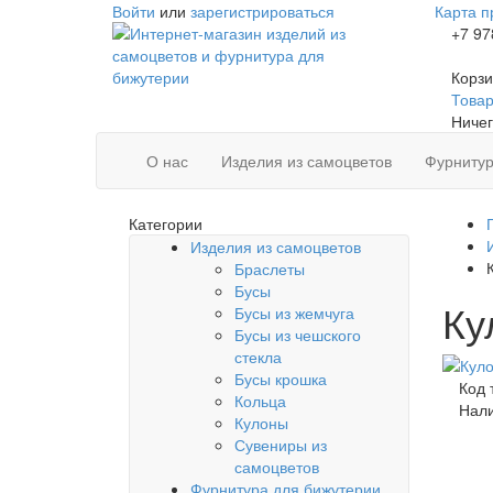
Войти
или
зарегистрироваться
Карта п
+7 97
Корзи
Товаро
Ничег
О нас
Изделия из самоцветов
Фурнитур
Категории
Изделия из самоцветов
Браслеты
Бусы
Ку
Бусы из жемчуга
Бусы из чешского
стекла
Бусы крошка
Код 
Кольца
Нал
Кулоны
Сувениры из
самоцветов
Фурнитура для бижутерии