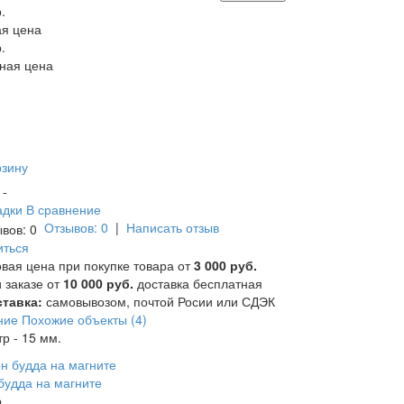
.
я цена
.
ная цена
рзину
и -
адки
В сравнение
Отзывов: 0
|
Написать отзыв
иться
вая цена при покупке товара от
3 000 руб.
 заказе от
10 000 руб.
доставка бесплатная
тавка:
самовывозом, почтой Росии или СДЭК
ние
Похожие объекты (4)
р - 15 мм.
будда на магните
.