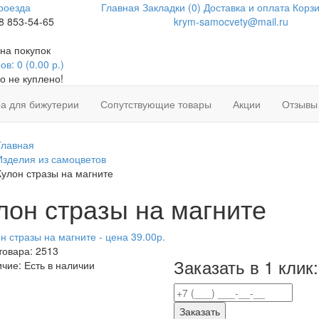
роезда
Главная
Закладки (0)
Доставка и оплата
Корзи
8 853-54-65
krym-samocvety@mail.ru
на покупок
в: 0 (0.00 р.)
о не куплено!
а для бижутерии
Сопутствующие товары
Акции
Отзывы
Главная
Изделия из самоцветов
Кулон стразы на магните
лон стразы на магните
товара:
2513
Заказать в 1 клик:
ичие:
Есть в наличии
Заказать