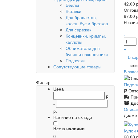
42.00 р
Бейлы
Оптова
Вставки
67.00 р
Для браслетов,
Рознич
колец, бус и брелков
Для сережек
-
Концевики, кримпы,
каллоты
Обниматели для
+
бусин и наконечники
В ко
Подвески
- ил
Сопутствующие товары
В закл
Фильтр
Подел
Цена
Опто
р.
При
Дос
-
Описа
р.
Диамет
Наличие на складе
Нет в наличии
Кулон 
0
60.00 р