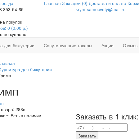
роезда
Главная
Закладки (0)
Доставка и оплата
Корзи
8 853-54-65
krym-samocvety@mail.ru
на покупок
в: 0 (0.00 р.)
о не куплено!
а для бижутерии
Сопутствующие товары
Акции
Отзывы
Главная
Фурнитура для бижутерии
Кримп
имп
товара:
288в
Заказать в 1 клик:
ичие:
Есть в наличии
Заказать