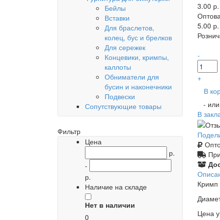
3.00 р.
Бейлы
Оптова
Вставки
5.00 р.
Для браслетов,
Рознич
колец, бус и брелков
Для сережек
-
Концевики, кримпы,
каллоты
Обниматели для
+
бусин и наконечники
В ко
Подвески
- ил
Сопутствующие товары
В закл
Фильтр
Подел
Цена
Опто
р.
При
Дос
-
Описа
р.
Кримп 
Наличие на складе
Диамет
Нет в наличии
Цена у
0