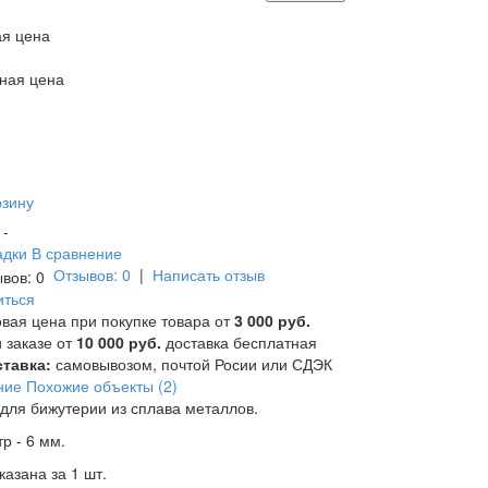
я цена
ная цена
рзину
и -
адки
В сравнение
Отзывов: 0
|
Написать отзыв
иться
вая цена при покупке товара от
3 000 руб.
 заказе от
10 000 руб.
доставка бесплатная
тавка:
самовывозом, почтой Росии или СДЭК
ние
Похожие объекты (2)
для бижутерии из сплава металлов.
р - 6 мм.
казана за 1 шт.