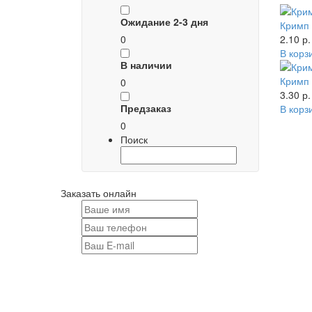
Ожидание 2-3 дня
Кримп
0
2.10 р.
В корз
В наличии
Кримп
0
3.30 р.
Предзаказ
В корз
0
Поиск
Заказать онлайн