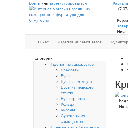
Войти
или
зарегистрироваться
Карта п
+7 97
Корзи
Товаро
Ничег
О нас
Изделия из самоцветов
Фурнитур
Категории
Изделия из самоцветов
Браслеты
Бусы
Кр
Бусы из жемчуга
Бусы из чешского
стекла
Бусы крошка
Код 
Кольца
Нал
Кулоны
Сувениры из
самоцветов
Фурнитура для бижутерии