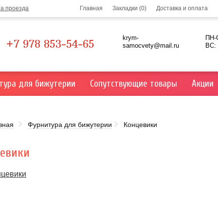
та проезда
Главная
Закладки (0)
Доставка и оплата
krym-
ПН-С
+7 978 853-54-65
samocvety@mail.ru
ВС:
тура для бижутерии
Сопутствующие товары
Акции
вная
Фурнитура для бижутерии
Концевики
евики