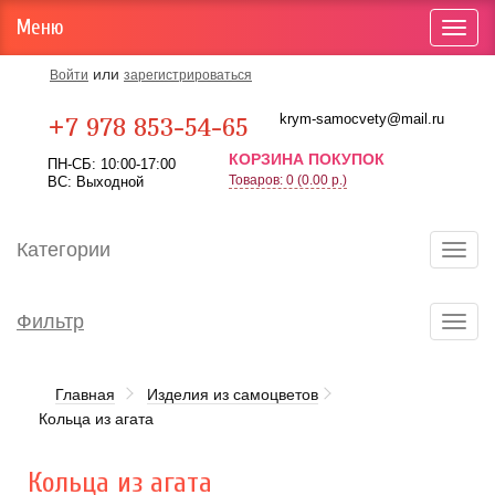
Меню
Toggl
navig
или
Войти
зарегистрироваться
Карта проезда
krym-samocvety@mail.ru
+7 978 853-54-65
КОРЗИНА ПОКУПОК
ПН-СБ: 10:00-17:00
Товаров: 0 (0.00 р.)
ВС: Выходной
Категории
Toggl
navig
Фильтр
Toggl
navig
Главная
Изделия из самоцветов
Кольца из агата
Кольца из агата