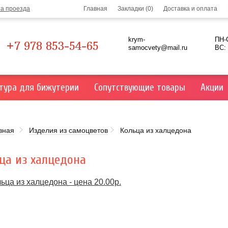
та проезда
Главная
Закладки (0)
Доставка и оплата
krym-
ПН-С
+7 978 853-54-65
samocvety@mail.ru
ВС:
тура для бижутерии
Сопутствующие товары
Акции
вная
Изделия из самоцветов
Кольца из халцедона
ца из халцедона