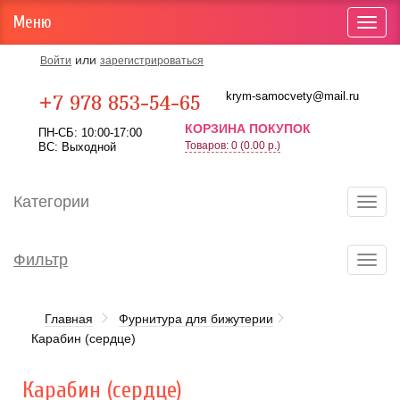
Меню
Toggl
navig
или
Войти
зарегистрироваться
Карта проезда
krym-samocvety@mail.ru
+7 978 853-54-65
КОРЗИНА ПОКУПОК
ПН-СБ: 10:00-17:00
Товаров: 0 (0.00 р.)
ВС: Выходной
Категории
Toggl
navig
Фильтр
Toggl
navig
Главная
Фурнитура для бижутерии
Карабин (сердце)
Карабин (сердце)