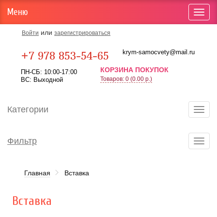
Меню
Toggl
navig
или
Войти
зарегистрироваться
Карта проезда
krym-samocvety@mail.ru
+7 978 853-54-65
КОРЗИНА ПОКУПОК
ПН-СБ: 10:00-17:00
Товаров: 0 (0.00 р.)
ВС: Выходной
Категории
Toggl
navig
Фильтр
Toggl
navig
Главная
Вставка
Вставка