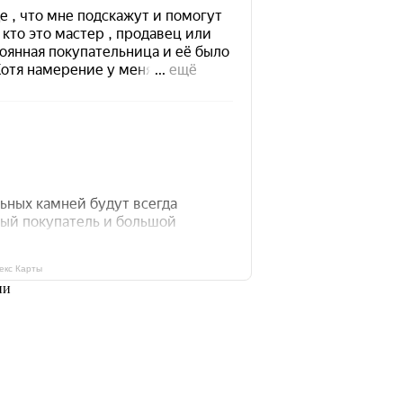
екс Карты
ии