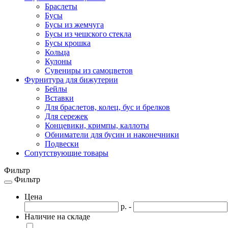
Браслеты
Бусы
Бусы из жемчуга
Бусы из чешского стекла
Бусы крошка
Кольца
Кулоны
Сувениры из самоцветов
Фурнитура для бижутерии
Бейлы
Вставки
Для браслетов, колец, бус и брелков
Для сережек
Концевики, кримпы, каллоты
Обниматели для бусин и наконечники
Подвески
Сопутствующие товары
Фильтр
Фильтр
Toggle
navigation
Цена
р. -
Наличие на складе