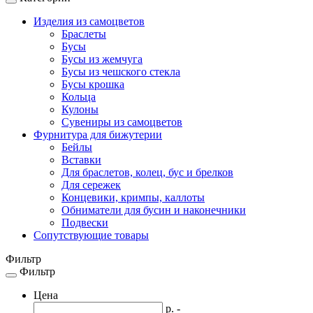
Toggle
navigation
Изделия из самоцветов
Браслеты
Бусы
Бусы из жемчуга
Бусы из чешского стекла
Бусы крошка
Кольца
Кулоны
Сувениры из самоцветов
Фурнитура для бижутерии
Бейлы
Вставки
Для браслетов, колец, бус и брелков
Для сережек
Концевики, кримпы, каллоты
Обниматели для бусин и наконечники
Подвески
Сопутствующие товары
Фильтр
Фильтр
Toggle
navigation
Цена
р. -