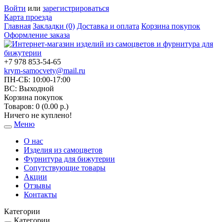
Войти
или
зарегистрироваться
Карта проезда
Главная
Закладки (0)
Доставка и оплата
Корзина покупок
Оформление заказа
+7 978 853-54-65
krym-samocvety@mail.ru
ПН-СБ: 10:00-17:00
ВС: Выходной
Корзина покупок
Товаров: 0 (0.00 р.)
Ничего не куплено!
Меню
Toggle
navigation
О нас
Изделия из самоцветов
Фурнитура для бижутерии
Сопутствующие товары
Акции
Отзывы
Контакты
Категории
Категории