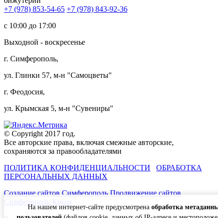
бижутерии
+7 (978) 853-54-65
+7 (978) 843-92-36
c 10:00 до 17:00
Выходной - воскресенье
г. Симферополь,
ул. Глинки 57, м-н "Самоцветы"
г. Феодосия,
ул. Крымская 5, м-н "Сувениры"
© Copyright 2017 год.
Все авторские права, включая смежные авторские,
сохраняются за правообладателями
ПОЛИТИКА КОНФИДЕНЦИАЛЬНОСТИ
ОБРАБОТКА
ПЕРСОНАЛЬНЫХ ДАННЫХ
Создание сайтов Симферополь
Продвижение сайтов
Симферополь Крым
На нашем интернет-сайте предусмотрена
обработка метаданн
пользователей
(файлов cookie, данных об IP-адресе и местоположе