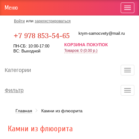
Меню
Toggl
navig
или
Войти
зарегистрироваться
Карта проезда
krym-samocvety@mail.ru
+7 978 853-54-65
КОРЗИНА ПОКУПОК
ПН-СБ: 10:00-17:00
Товаров: 0 (0.00 р.)
ВС: Выходной
Категории
Toggl
navig
Фильтр
Toggl
navig
Главная
Камни из флюорита
Камни из флюорита