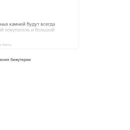
с Карты
ления бижутерии