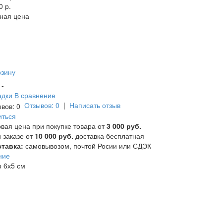
0 р.
ная цена
рзину
и -
адки
В сравнение
Отзывов: 0
|
Написать отзыв
иться
вая цена при покупке товара от
3 000 руб.
 заказе от
10 000 руб.
доставка бесплатная
тавка:
самовывозом, почтой Росии или СДЭК
ние
 6х5 см