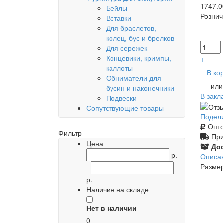
1747.0
Бейлы
Рознич
Вставки
Для браслетов,
-
колец, бус и брелков
Для сережек
Концевики, кримпы,
+
каллоты
В ко
Обниматели для
- ил
бусин и наконечники
В закл
Подвески
Сопутствующие товары
Подел
Опто
Фильтр
При
Цена
Дос
р.
Описа
Размер
-
р.
Наличие на складе
Нет в наличии
0