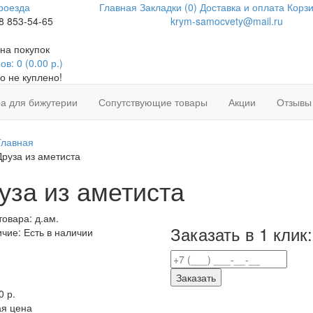
роезда
Главная
Закладки (0)
Доставка и оплата
Корзи
8 853-54-65
krym-samocvety@mail.ru
на покупок
в: 0 (0.00 р.)
о не куплено!
а для бижутерии
Сопутствующие товары
Акции
Отзывы
Главная
Друза из аметиста
уза из аметиста
товара:
д.ам.
Заказать в 1 клик:
ичие:
Есть в наличии
Заказать
0 р.
я цена