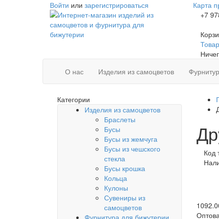
Войти
или
зарегистрироваться
Карта п
+7 97
Корзи
Товаро
Ничег
О нас
Изделия из самоцветов
Фурнитур
Категории
Изделия из самоцветов
Браслеты
Др
Бусы
Бусы из жемчуга
Бусы из чешского
Код 
стекла
Нал
Бусы крошка
Кольца
Кулоны
Сувениры из
1092.0
самоцветов
Оптова
Фурнитура для бижутерии