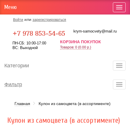
Меню
Toggl
navig
или
Войти
зарегистрироваться
Карта проезда
krym-samocvety@mail.ru
+7 978 853-54-65
КОРЗИНА ПОКУПОК
ПН-СБ: 10:00-17:00
Товаров: 0 (0.00 р.)
ВС: Выходной
Категории
Toggl
navig
Фильтр
Toggl
navig
Главная
Кулон из самоцвета (в ассортименте)
Кулон из самоцвета (в ассортименте)