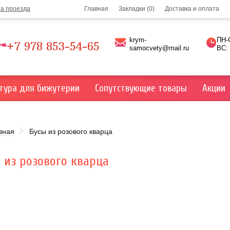
та проезда
Главная
Закладки (0)
Доставка и оплата
krym-
ПН-С
+7 978 853-54-65
samocvety@mail.ru
ВС:
тура для бижутерии
Сопутствующие товары
Акции
вная
Бусы из розового кварца
 из розового кварца