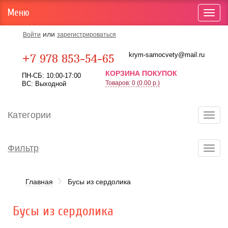
Меню
Toggl
navig
или
Войти
зарегистрироваться
Карта проезда
krym-samocvety@mail.ru
+7 978 853-54-65
КОРЗИНА ПОКУПОК
ПН-СБ: 10:00-17:00
Товаров: 0 (0.00 р.)
ВС: Выходной
Категории
Toggl
navig
Фильтр
Toggl
navig
Главная
Бусы из сердолика
Бусы из сердолика