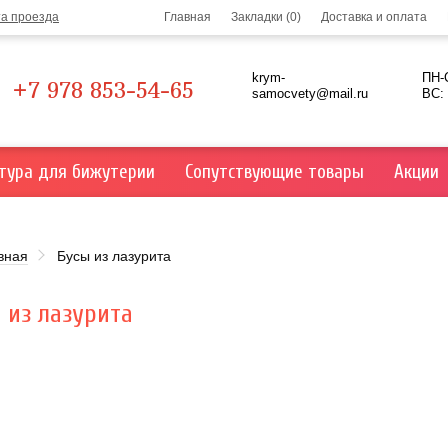
та проезда
Главная
Закладки (0)
Доставка и оплата
krym-
ПН-С
+7 978 853-54-65
samocvety@mail.ru
ВС:
тура для бижутерии
Сопутствующие товары
Акции
вная
Бусы из лазурита
 из лазурита