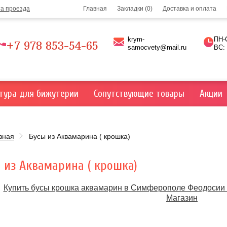
та проезда
Главная
Закладки (0)
Доставка и оплата
krym-
ПН-С
+7 978 853-54-65
samocvety@mail.ru
ВС:
тура для бижутерии
Сопутствующие товары
Акции
вная
Бусы из Аквамарина ( крошка)
 из Аквамарина ( крошка)