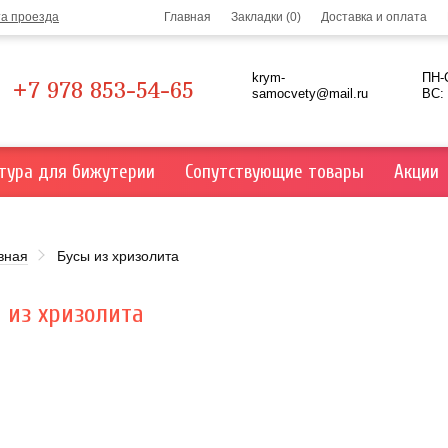
та проезда
Главная
Закладки (0)
Доставка и оплата
krym-
ПН-С
+7 978 853-54-65
samocvety@mail.ru
ВС:
тура для бижутерии
Сопутствующие товары
Акции
вная
Бусы из хризолита
 из хризолита