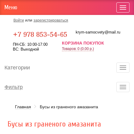
Меню
Toggl
navig
или
Войти
зарегистрироваться
Карта проезда
krym-samocvety@mail.ru
+7 978 853-54-65
КОРЗИНА ПОКУПОК
ПН-СБ: 10:00-17:00
Товаров: 0 (0.00 р.)
ВС: Выходной
Категории
Toggl
navig
Фильтр
Toggl
navig
Главная
Бусы из граненого амазанита
Бусы из граненого амазанита