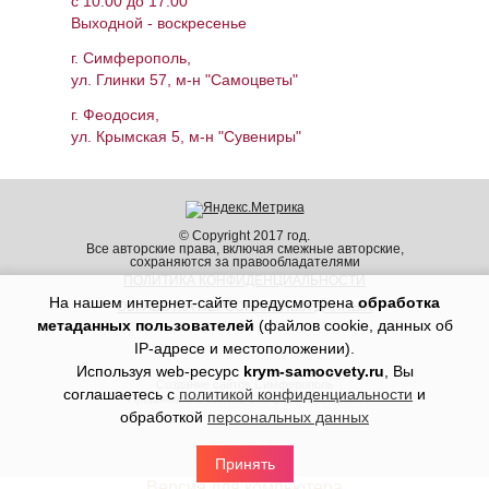
c 10:00 до 17:00
Выходной - воскресенье
г. Симферополь,
ул. Глинки 57, м-н "Самоцветы"
г. Феодосия,
ул. Крымская 5, м-н "Сувениры"
© Copyright 2017 год.
Все авторские права, включая смежные авторские,
сохраняются за правообладателями
ПОЛИТИКА КОНФИДЕНЦИАЛЬНОСТИ
На нашем интернет-сайте предусмотрена
обработка
ОБРАБОТКА ПЕРСОНАЛЬНЫХ ДАННЫХ
метаданных пользователей
(файлов cookie, данных об
IP-адресе и местоположении).
Используя web-ресурс
krym-samocvety.ru
, Вы
Создание сайтов Симферополь
соглашаетесь с
политикой конфиденциальности
и
Продвижение сайтов Симферополь Крым
обработкой
персональных данных
Принять
Версия для компьютера