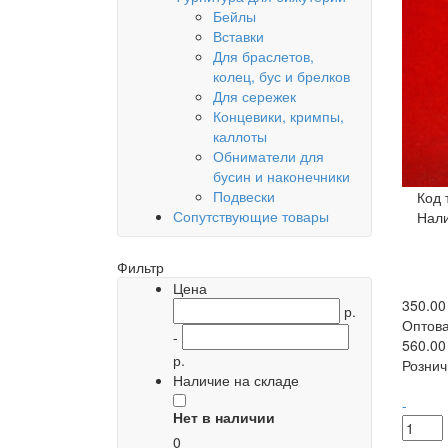
Бейлы
Вставки
Для браслетов,
колец, бус и брелков
Для сережек
Концевики, кримпы,
каллоты
Обниматели для
бусин и наконечники
Подвески
Код 
Сопутствующие товары
Нал
Фильтр
Цена
350.00
р.
Оптова
-
560.00
р.
Рознич
Наличие на складе
-
Нет в наличии
0