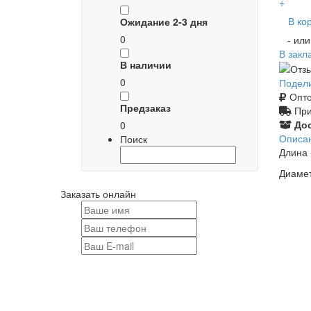
+
В ко
Ожидание 2-3 дня
0
- ил
В закл
В наличии
0
Подел
Опто
Предзаказ
При
Дос
0
Описа
Поиск
Длина 
Диамет
Заказать онлайн