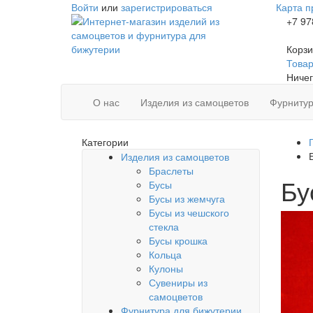
Войти
или
зарегистрироваться
Карта п
+7 97
Корзи
Товаро
Ничег
О нас
Изделия из самоцветов
Фурнитур
Категории
Изделия из самоцветов
Браслеты
Бу
Бусы
Бусы из жемчуга
Бусы из чешского
стекла
Бусы крошка
Кольца
Кулоны
Сувениры из
самоцветов
Фурнитура для бижутерии