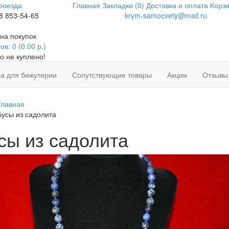
роезда
Главная
Закладки (0)
Доставка и оплата
Корзи
8 853-54-65
krym-samocvety@mail.ru
на покупок
в: 0 (0.00 р.)
о не куплено!
а для бижутерии
Сопутствующие товары
Акции
Отзывы
Главная
Бусы из садолита
сы из садолита