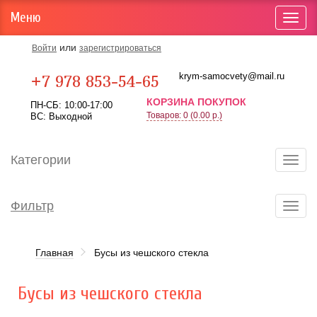
Меню
Toggl
navig
или
Войти
зарегистрироваться
Карта проезда
krym-samocvety@mail.ru
+7 978 853-54-65
КОРЗИНА ПОКУПОК
ПН-СБ: 10:00-17:00
Товаров: 0 (0.00 р.)
ВС: Выходной
Категории
Toggl
navig
Фильтр
Toggl
navig
Главная
Бусы из чешского стекла
Бусы из чешского стекла