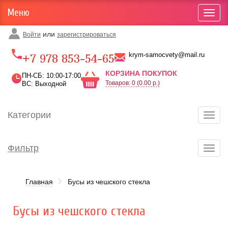
Меню
Toggl
navig
или
Войти
зарегистрироваться
Карта проезда
krym-samocvety@mail.ru
+7 978 853-54-65
КОРЗИНА ПОКУПОК
ПН-СБ: 10:00-17:00
Товаров: 0 (0.00 р.)
ВС: Выходной
Категории
Toggl
navig
Фильтр
Toggl
navig
Главная
Бусы из чешского стекла
Бусы из чешского стекла