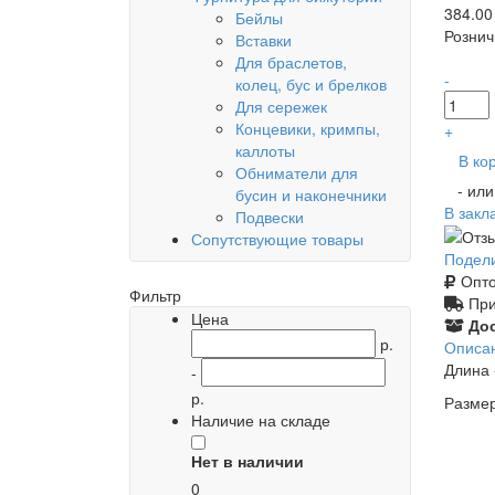
384.00
Бейлы
Рознич
Вставки
Для браслетов,
-
колец, бус и брелков
Для сережек
Концевики, кримпы,
+
каллоты
В ко
Обниматели для
- ил
бусин и наконечники
В закл
Подвески
Сопутствующие товары
Подел
Опто
Фильтр
При
Цена
Дос
р.
Описа
Длина 
-
р.
Размер
Наличие на складе
Нет в наличии
0