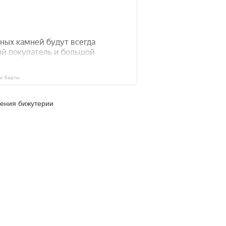
с Карты
ления бижутерии