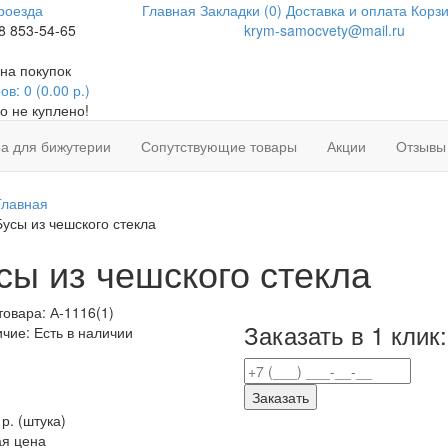
роезда
Главная
Закладки (0)
Доставка и оплата
Корзи
8 853-54-65
krym-samocvety@mail.ru
на покупок
в: 0 (0.00 р.)
о не куплено!
а для бижутерии
Сопутствующие товары
Акции
Отзывы
Главная
Бусы из чешского стекла
сы из чешского стекла
товара:
А-1116(1)
Заказать в 1 клик:
ичие:
Есть в наличии
Заказать
 р.
(штука)
я цена