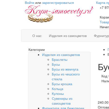
Войти
или
зарегистрироваться
Карта п
+7 97
Корзи
Товаро
Ничег
О нас
Изделия из самоцветов
Фурнитур
Категории
Изделия из самоцветов
Браслеты
Бу
Бусы
Бусы из жемчуга
Бусы из чешского
Код 
стекла
Нал
Бусы крошка
Кольца
Кулоны
Сувениры из
240.00
самоцветов
Оптова
Фурнитура для бижутерии