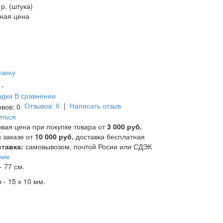
 р. (штука)
ная цена
рзину
и -
адки
В сравнение
Отзывов: 0
|
Написать отзыв
иться
вая цена при покупке товара от
3 000 руб.
 заказе от
10 000 руб.
доставка бесплатная
тавка:
самовывозом, почтой Росии или СДЭК
ние
- 77 см.
 - 15 х 10 мм.