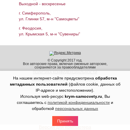
Выходной - воскресенье
г. Симферополь,
ул. Глинки 57, м-н "Самоцветы"
г. Феодосия,
ул. Крымская 5, м-н "Сувениры"
© Copyright 2017 год.
Все авторские права, включая смежные авторские,
сохраняются за правообладателями
ПОЛИТИКА КОНФИДЕНЦИАЛЬНОСТИ
На нашем интернет-сайте предусмотрена
обработка
ОБРАБОТКА ПЕРСОНАЛЬНЫХ ДАННЫХ
метаданных пользователей
(файлов cookie, данных об
IP-адресе и местоположении).
Используя web-ресурс
krym-samocvety.ru
, Вы
Создание сайтов Симферополь
соглашаетесь с
политикой конфиденциальности
и
Продвижение сайтов Симферополь Крым
обработкой
персональных данных
Принять
Версия для компьютера