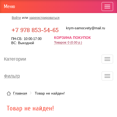
Меню
Toggl
navig
или
Войти
зарегистрироваться
Карта проезда
krym-samocvety@mail.ru
+7 978 853-54-65
КОРЗИНА ПОКУПОК
ПН-СБ: 10:00-17:00
Товаров: 0 (0.00 р.)
ВС: Выходной
Категории
Toggl
navig
Фильтр
Toggl
navig
Главная
Товар не найден!
Товар не найден!