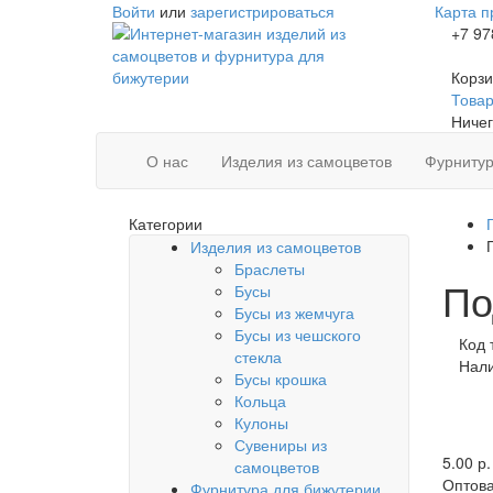
Войти
или
зарегистрироваться
Карта п
+7 97
Корзи
Товаро
Ничег
О нас
Изделия из самоцветов
Фурнитур
Категории
Изделия из самоцветов
Браслеты
По
Бусы
Бусы из жемчуга
Бусы из чешского
Код 
стекла
Нал
Бусы крошка
Кольца
Кулоны
Сувениры из
5.00 р.
самоцветов
Оптова
Фурнитура для бижутерии