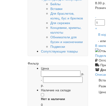
8.00 р.
Бейлы
Рознич
Вставки
Для браслетов,
-
колец, бус и брелков
Для сережек
Концевики, кримпы,
+
каллоты
В ко
Обниматели для
- ил
бусин и наконечники
В закл
Подвески
Сопутствующие товары
Подел
Опто
Фильтр
При
Цена
Дос
р.
Описа
-
Вста
р.
Разм
Наличие на складе
Цена
Нет в наличии
0