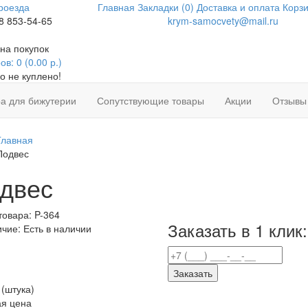
роезда
Главная
Закладки (0)
Доставка и оплата
Корзи
8 853-54-65
krym-samocvety@mail.ru
на покупок
в: 0 (0.00 р.)
о не куплено!
а для бижутерии
Сопутствующие товары
Акции
Отзывы
Главная
Подвес
двес
товара:
P-364
Заказать в 1 клик:
ичие:
Есть в наличии
Заказать
(штука)
я цена