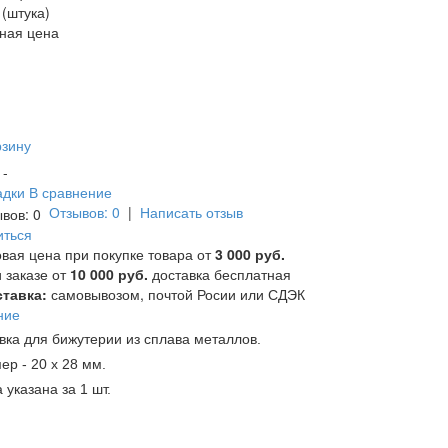
 (штука)
ная цена
рзину
и -
адки
В сравнение
Отзывов: 0
|
Написать отзыв
иться
вая цена при покупке товара от
3 000 руб.
 заказе от
10 000 руб.
доставка бесплатная
тавка:
самовывозом, почтой Росии или СДЭК
ние
вка для бижутерии из сплава металлов.
ер - 20 х 28 мм.
 указана за 1 шт.