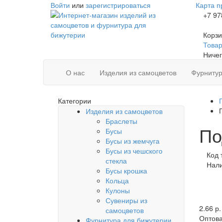
Войти
или
зарегистрироваться
Карта п
+7 97
Корзи
Товаро
Ничег
О нас
Изделия из самоцветов
Фурнитур
Категории
Изделия из самоцветов
Браслеты
По
Бусы
Бусы из жемчуга
Бусы из чешского
Код 
стекла
Нал
Бусы крошка
Кольца
Кулоны
Сувениры из
2.66 р.
самоцветов
Оптова
Фурнитура для бижутерии