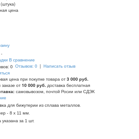
 (штука)
ная цена
рзину
и -
адки
В сравнение
Отзывов: 0
|
Написать отзыв
иться
вая цена при покупке товара от
3 000 руб.
 заказе от
10 000 руб.
доставка бесплатная
тавка:
самовывозом, почтой Росии или СДЭК
ние
вка для бижутерии из сплава металлов.
ер - 8 х 11 мм.
 указана за 1 шт.