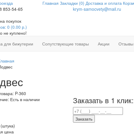
роезда
Главная
Закладки (0)
Доставка и оплата
Корзи
8 853-54-65
krym-samocvety@mail.ru
на покупок
в: 0 (0.00 р.)
о не куплено!
а для бижутерии
Сопутствующие товары
Акции
Отзывы
Главная
Подвес
двес
товара:
P-360
Заказать в 1 клик:
ичие:
Есть в наличии
Заказать
(штука)
я цена