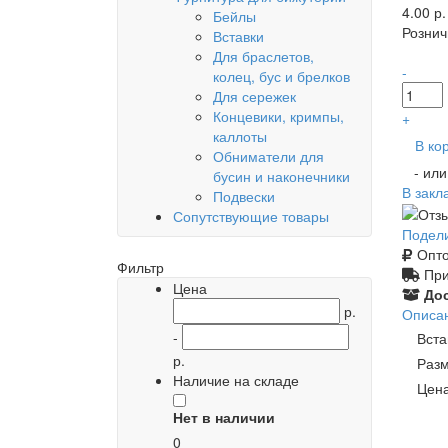
4.00 р.
Бейлы
Рознич
Вставки
Для браслетов,
-
колец, бус и брелков
Для сережек
Концевики, кримпы,
+
каллоты
В ко
Обниматели для
- ил
бусин и наконечники
В закл
Подвески
Сопутствующие товары
Подел
Опто
Фильтр
При
Цена
Дос
р.
Описа
-
Вста
р.
Разм
Наличие на складе
Цена
Нет в наличии
0