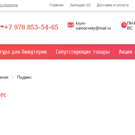
та проезда
Главная
Закладки (0)
Доставка и оплата
krym-
ПН-С
+7 978 853-54-65
samocvety@mail.ru
ВС:
тура для бижутерии
Сопутствующие товары
Акции
вная
Подвес
ес