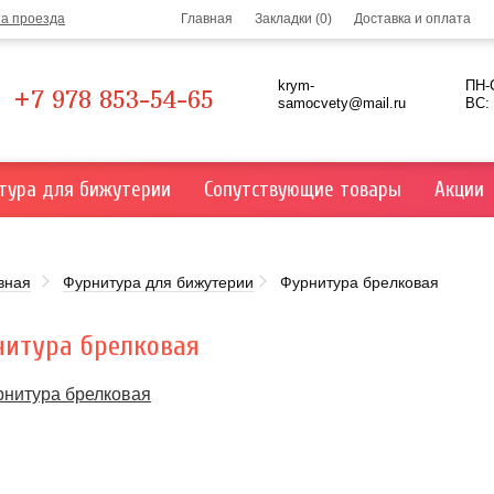
та проезда
Главная
Закладки (0)
Доставка и оплата
krym-
ПН-С
+7 978 853-54-65
samocvety@mail.ru
ВС:
тура для бижутерии
Сопутствующие товары
Акции
вная
Фурнитура для бижутерии
Фурнитура брелковая
итура брелковая