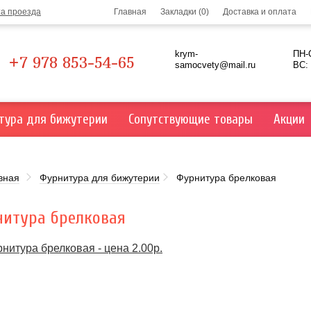
та проезда
Главная
Закладки (0)
Доставка и оплата
krym-
ПН-С
+7 978 853-54-65
samocvety@mail.ru
ВС:
тура для бижутерии
Сопутствующие товары
Акции
вная
Фурнитура для бижутерии
Фурнитура брелковая
итура брелковая