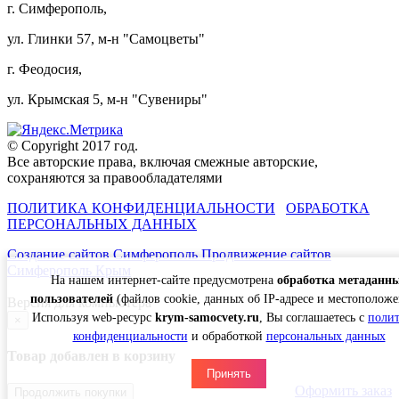
г. Симферополь,
ул. Глинки 57, м-н "Самоцветы"
г. Феодосия,
ул. Крымская 5, м-н "Сувениры"
© Copyright 2017 год.
Все авторские права, включая смежные авторские,
сохраняются за правообладателями
ПОЛИТИКА КОНФИДЕНЦИАЛЬНОСТИ
ОБРАБОТКА
ПЕРСОНАЛЬНЫХ ДАННЫХ
Создание сайтов Симферополь
Продвижение сайтов
Симферополь Крым
На нашем интернет-сайте предусмотрена
обработка метаданн
пользователей
(файлов cookie, данных об IP-адресе и местоположе
Версия для компьютера
Используя web-ресурс
krym-samocvety.ru
, Вы соглашаетесь с
поли
×
конфиденциальности
и обработкой
персональных данных
Товар добавлен в корзину
Принять
Оформить заказ
Продолжить покупки