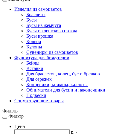
Toggle
navigation
Изделия из самоцветов
Браслеты
Бусы
Бусы из жемчуга
Бусы из чешского стекла
Бусы крошка
Кольца
Кулоны
Сувениры из самоцветов
Фурнитура для бижутерии
Бейлы
Вставки
Для браслетов, колец, бус и брелков
Для сережек
Концевики, кримпы, каллоты
Обниматели для бусин и наконечники
Подвески
Сопутствующие товары
Фильтр
Фильтр
Toggle
navigation
Цена
р. -