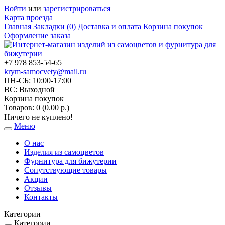
Войти
или
зарегистрироваться
Карта проезда
Главная
Закладки (0)
Доставка и оплата
Корзина покупок
Оформление заказа
+7 978 853-54-65
krym-samocvety@mail.ru
ПН-СБ: 10:00-17:00
ВС: Выходной
Корзина покупок
Товаров: 0 (0.00 р.)
Ничего не куплено!
Меню
Toggle
navigation
О нас
Изделия из самоцветов
Фурнитура для бижутерии
Сопутствующие товары
Акции
Отзывы
Контакты
Категории
Категории